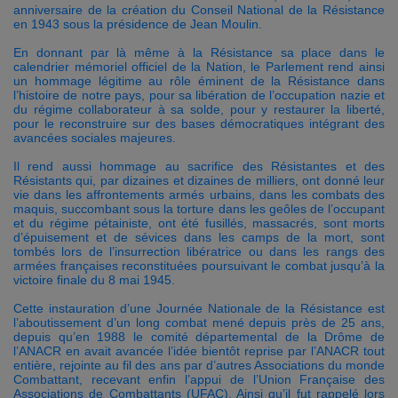
anniversaire de la création du Conseil National de la Résistance
en 1943 sous la présidence de Jean Moulin.
En donnant par là même à la Résistance sa place dans le
calendrier mémoriel officiel de la Nation, le Parlement rend ainsi
un hommage légitime au rôle éminent de la Résistance dans
l’histoire de notre pays, pour sa libération de l’occupation nazie et
du régime collaborateur à sa solde, pour y restaurer la liberté,
pour le reconstruire sur des bases démocratiques intégrant des
avancées sociales majeures.
Il rend aussi hommage au sacrifice des Résistantes et des
Résistants qui, par dizaines et dizaines de milliers, ont donné leur
vie dans les affrontements armés urbains, dans les combats des
maquis, succombant sous la torture dans les geôles de l’occupant
et du régime pétainiste, ont été fusillés, massacrés, sont morts
d’épuisement et de sévices dans les camps de la mort, sont
tombés lors de l’insurrection libératrice ou dans les rangs des
armées françaises reconstituées poursuivant le combat jusqu’à la
victoire finale du 8 mai 1945.
Cette instauration d’une Journée Nationale de la Résistance est
l’aboutissement d’un long combat mené depuis près de 25 ans,
depuis qu’en 1988 le comité départemental de la Drôme de
l’ANACR en avait avancée l’idée bientôt reprise par l’ANACR tout
entière, rejointe au fil des ans par d’autres Associations du monde
Combattant, recevant enfin l’appui de l’Union Française des
Associations de Combattants (UFAC). Ainsi qu’il fut rappelé lors