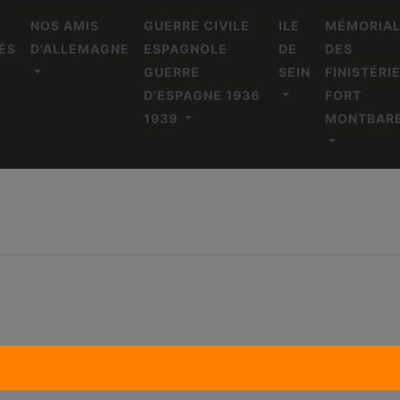
NOS AMIS
GUERRE CIVILE
ILE
MÉMORIA
ÉS
D'ALLEMAGNE
ESPAGNOLE
DE
DES
GUERRE
SEIN
FINISTÉRI
D'ESPAGNE 1936
FORT
1939
MONTBAR