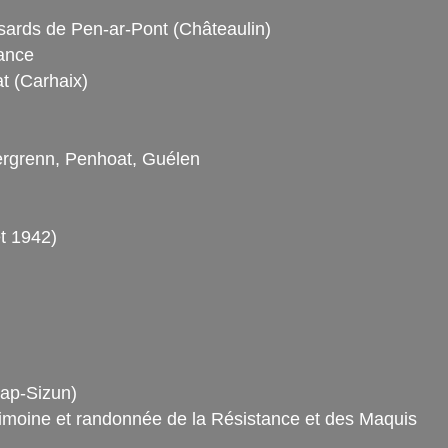
ards de Pen-ar-Pont (Châteaulin)
ance
t (Carhaix)
ergrenn, Penhoat, Guélen
et 1942)
ap-Sizun)
moine et randonnée de la Résistance et des Maquis