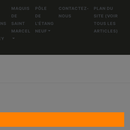
L
MAQUIS
PÔLE
CONTACTEZ-
PLAN DU
DE
DE
NOUS
SITE (VOIR
ENS
SAINT
L'ÉTANG
TOUS LES
MARCEL
NEUF
ARTICLES)
EY