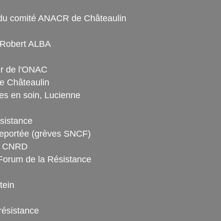
G du comité ANACR de Châteaulin
 Robert ALBA
ur de l'ONAC
e Châteaulin
es en soin, Lucienne
ésistance
reportée (grèves SNCF)
du CNRD
 Forum de la Résistance
tein
résistance