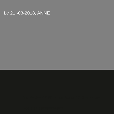
Le 21 -03-2018, ANNE
Procès des 42 FTP à Nantes en 1943 en cours
Modèle de présentation