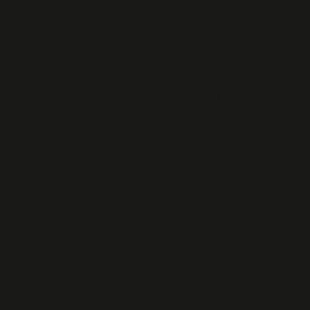
Nationale.
Lucienne NAYET aux
élèves du Lycée
Laënnec de Pont-
L'Abbé
COLLOQUE LE
CONSEIL NATIONAL
DE LA RESISTANCE
(CNR), LES COMITES
DE LIBERATION
(CDL,CLL)
EXPO "LA DER DES
DER"
Vingt après la
Libération, Charles de
Gaulle rend une fois
de plus hommage à la