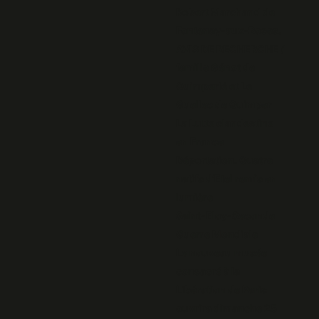
Robert Marchand de
Fontenay-aux-Roses.
AVIS DE RECHERCHE /
famille Génot de
Quimperlé et Le
Guellec de Quimper
La Lutte clandestine
en France
Déportation. Quatre
natifs d’Etel remis en
lumière
Saint-Eloy-Seconde
Guerre Mondiale
Le nouveau musée
consacré à la
Libération de Paris
ouvrira dimanche 25