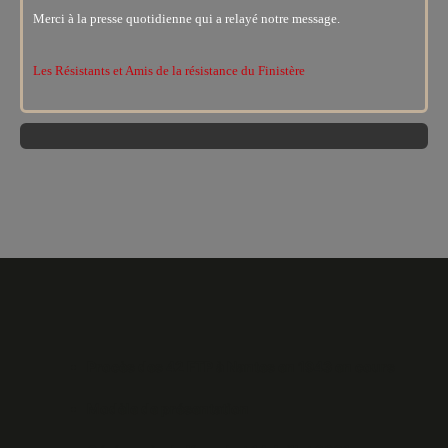
Merci à la presse quotidienne qui a relayé notre message.
Les Résistants et Amis de la résistance du Finistère
Procès des 42 FTP à Nantes en 1943 en cours
Modèle de présentation