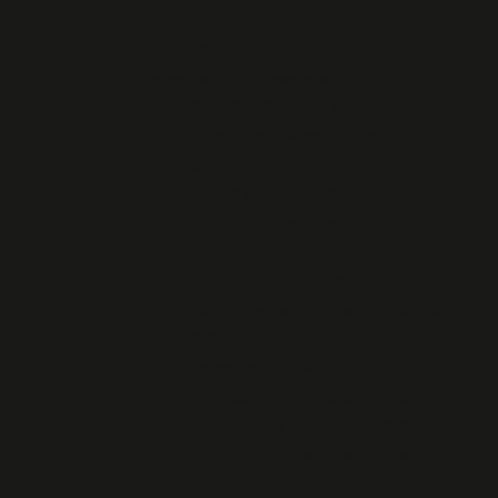
Cérémonie de Kernabat 14 Juillet 2021
ANACR du FINISTÈRE
Présentation de l'association
FRIANT-MENDRÈS Anne
Calendrier novembre 2019-
novembre 2020
Calendrier 2019
Archives
CALENDRIER
2018
70e anniversaire de la création du
CNR
Message du 27 Mai
Journée nationale de la
Résistance 27 mai 2021
Journée nationale de la
Résistance 27 mai 2020