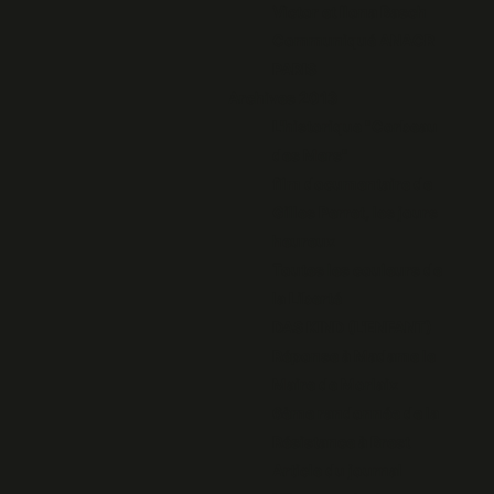
Victor et Ilona Basch
Communiqué ANACR
PARIS
Archives 2013
L'historique "Corbeau
des Mers"
film documentaire de
Gilles Perret, les jours
heureux
Toutes les couleurs de
la Liberté
DAS KIND (L'ENFANT)
Réponse à Madame le
Maire de Morlaix
6ème randonnée de la
Résistance à Brest
Article du journal