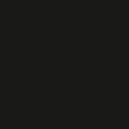
concentration de
Septfonds
Le musée de
Plougonvelin
Mémorial National des
marins morts pour la
France
Témoignage de
Lucienne NAYET
Plévin. Germaine
Colléau, mémoire de
la Guerre 1914-1918
Lycée de l’Harteloire-
BREST : L'agent Rose
ressuscitée
Archives 2017
Cérémonie de la
Maltière, décembre