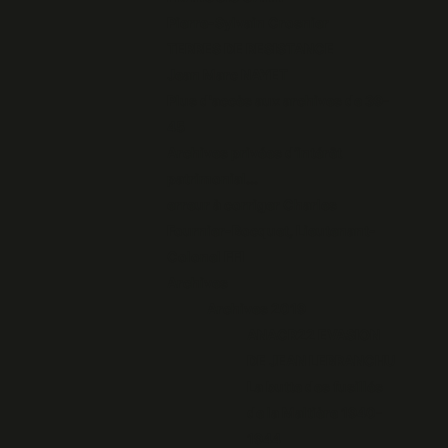
Pierre-Sylvain Crosnier
TERRES DE RESISTANCE
Jean Marc NAYET
Plus d'accès aux archives de 39-
45
Archives privées d’intérêt
patrimonial...
erreur à corriger Charles
Fournier-Bocquet, Lieutenant-
Colonel FFI
Archives
Archives 2019
ANACR22 EVASION
DE JEAN LEBRANCHU
La butte des fusillés
de la Maltière 1940-
1944