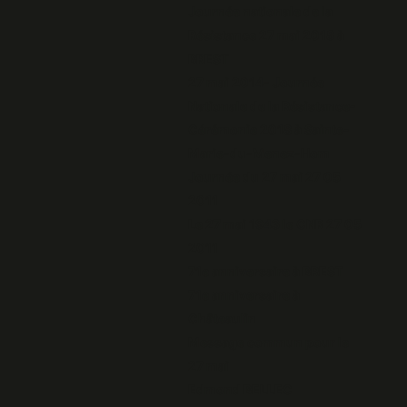
Journée nationale de la
Résistance 27 mai 2018 à
BREST
27 mai 2014- Journée
Nationale de la Résistance-
Cérémonie 2018 à Sainte-
Marie-du-Menez-Hom
Journée du 27 mai 27 05
2011
Le 27 mai 1943 le CNR 27 05
2011
71e anniversaire à BREST
71e anniversaire à
Châteaulin
Message commun pour le
27 mai
Edmond BELLEC