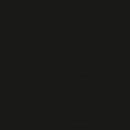
30 juin 1944
Commémoration.
Vél’d’Hiv : quand «
l’horrible s’est produit
»
Spitfire du F/Sgt
Jeffrey ou Jeffery
Morris
Résistance. Un
hommage pour ses
111 ans
Dans les cales du
Rosmeur. C'est arrivé
un 23 août...
Résistance. Aux morts
BAGAD de LANN
BIHOUÉ