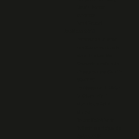
Neuf + Portes
ouvertes
René Fauvel
Archives 2014
Défense de la Butte
des Zouaves et de la
stèle des fusillés
Commémoration du
27 septembre SAINT-
GOAZEC
Le Réseau ALLIANCE
Châteaubriant
Maquis de Saint
Marcel
Ils ont libéré Paris
Bulletin municipal de
Spézet (29)