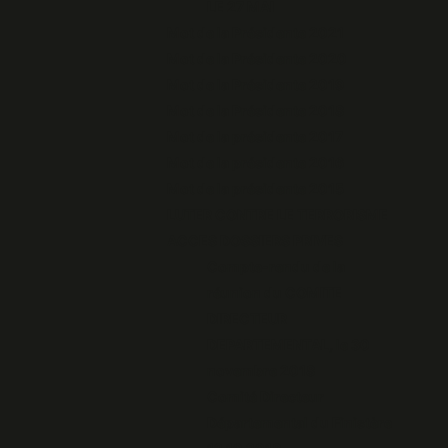
LE 27 MAI
Mot de la Présidente 2021
Mot de la Présidente 2020
Mot de la Présidente 2019
Mot de la Présidente 2018
Mot de la présidente 2017
Mot de la présidente 2016
Mot de la présidente 2015
LUTER CONTRE LE TERRORISME
ACCES DOSSIERS PRIVES
Compte-rendu de la
réunion du COMITE
DIRECTEUR
DEPARTEMENTAL, le 30
novembre 2018
Comité Directeur
Départemental du Finistère