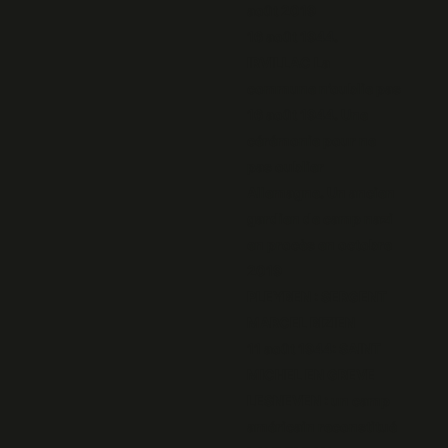
août 2019
16 août 1944.
IRVILLAC La
commune n’oublie pas
16 août 1944. Une
cérémonie pour ne
pas oublier
Allemagne. Un ancien
gardien de camp nazi
en procès en octobre
2019
PLEYBEN : SERGENT
MARCEL BIZIEN
11 août 1944: SAINT
MICHEL EN GREVE
LESNEVEN : un camp
américain reconstitué