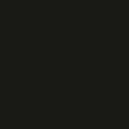
l'ANACR PARIS
Cérémonie en
hommage aux Fusillés
du stand de tir de
Balard
A la Mémoire des
étudiants et lycéens
morts pour la France.
Association des
Orphelins de
Déportés, fusillés et
massacrés de France
n° 67
Cérémonie Mont
Valérien 2016
Ouverture du
Mémorial de Dun-les-