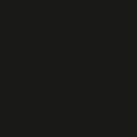
convention
Détail des activités que nous
proposons
Notre association
Le Bureau
STATUTS-TYPE
DEPARTEMENTAUX
Carte d'adhésion
Les nouvelles
Cérémonies du 8 mai 2021
Soirée culturelle au musée de
l'ORDRE de la LIBÉRATION
État-major FTPF du Finistère
Résistance Brest - 700 fiches
biographiques
le sourire de Lisette
Nous, enfants des héros du