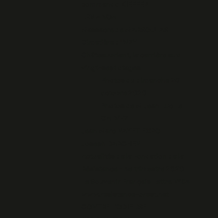
commando KIEFFER
LEN A VOA
Massacre de MARSOULAS
Cimetière d'IVRY
Châteaubriant, la carrière aux
vingt-sept otages
Photos du dimanche 20
octobre 2020
Photos de M Jean Luc Le
CALVEZ
Jean Marc NAYET EXPO
Joseph DARCHEN
Actualités de la Fondation de la
Résistance - 4e trimestre 2020
Le Souvenir Français Lettre N°54
www.resistance-brest.net
CONTRE L’ODIEUSE