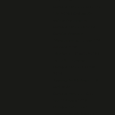
12 10 2018
Compte-rendu du CDD - 15
juin 2018 à Châteaulin _
salle polysonnance
Compte-rendu de notre
Comité Directeur
Départemental du mardi 18
octobre 2016
Réunion du 31 août 2016 à
La Forêt-Fouesnant
Compte-rendu CDD mai
2016
Assemblée Générale du 6
avril MNR
Compte-rendu du CDD -
jeudi 24 mars 2016
Compte-rendu de l'
Assemblée Générale de l'