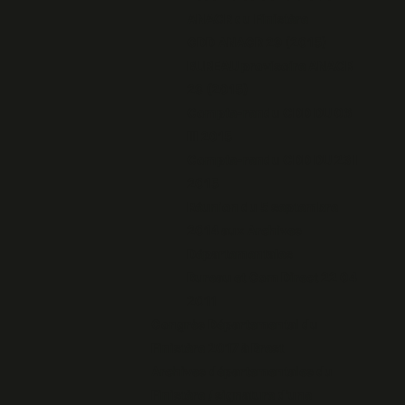
ANACR du Finistère
CDD ANACR 29 (2015)
BUREAU provisoire ANACR
29 (2015)
Compte-rendu CDD DU 06
III 2015
Compte-rendu CDD DU 23 I
2015
Réunion du 5 septembre
2014 aux Archives
Départementales
Bureau et Com Direct 22 04
2011
Congrès Départemental du
Finistère 2017 à Brest
Archives départementales du
Finistère / signature d'une