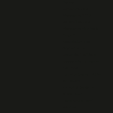
Places
Concours de la
Résistance 2016
les familles de la
Résistance réunies à
Plogoff
Association des
Orphelins de
Déportés, fusillés et
massacrés de France
mai 2016
Fort Montbarey - Allée
Bir Hakeim
ENFANTS DANS LA
RÉSISTANCE
Table ronde Henri
Manhès