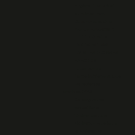
Eugène Littoux était
au Ménez-Hom
Du concret pour le
monde combattant
LUTTER CONTRE
L’ANTISEMITISME ET
TOUS LES RACISMES
ANACR 56
Lutter contre
l'antisémitisme et tous
les racismes
Archives 2018
Catalogue des
expositions
itinérantes de la
fédération Musée de
la Résistance