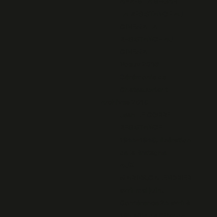
APRES LA SHOAH
LA RESISTANCE AU
CINEMA LA
RESISTANCE AU
CINEMA
Voeux 2016
Cérémonie de
Chateaubriant
Archives 2015
Jean LE CORRE
RESISTANCE
1944-1945, libération
de la Bretagne
AUX
MARINS.CALENDRIER
avril mai juin.
Conférence 24 avril à
18h pôle de l'Etang-