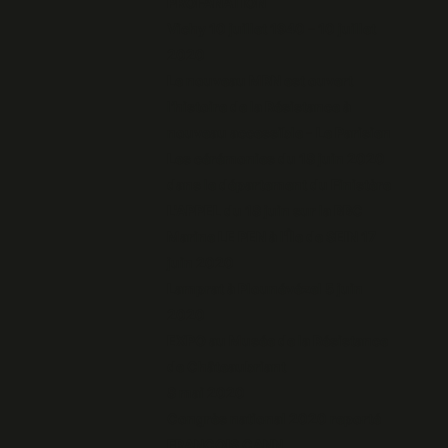
PROFANATION
Vichy 10 juillet 1940 – 10 juillet
2020
Le nouveau MRN est ouvert
l’histoire de la Résistance à
nouveau accessible - Le Parisien
Les cérémonies du 18 juin 2020
dans le département du Finistère
L'APPEL du 18 juin sur la BBC
Marine LE PEN à l'Île de SEIN 17
juin 2020
Lamprat à Plounévézel 5 juin
2020
EXPO au Musée de la Résistance
de Châteaubriant
8 mai 2020
Congrès national 2020 reporté
FRANCOIS CANN