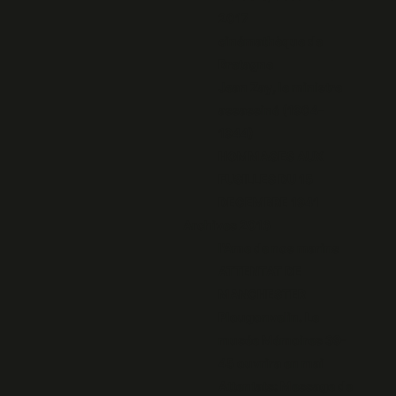
2017
cinémathèque de
Bretagne
Jean Zay, le ministre
assassiné (1904-
1944)
HOMMAGES AUX
FUSILLES DU 15
DECEMBRE 1941
Archives 2016
l'Ame de nos marins
ATTENTAT DE
MANCHESTER
Plougonvelin. Le
musée Mémoires 39-
45 ouvrira en mai
Attentats: Message de