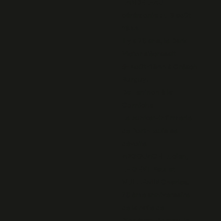
LANDELEAU
cérémonie du 3 août
1944
Il y a 75 ans, le Dark
Victor s’écrasait
8-Août-1944 à Créach
Burguy.
De Laninon à la
Corniche
Le bunker-infirmerie
de Port-Louis se
dévoile
ARGOUACH Lucien,
LE GENT Paul et
VUILLEMIN Charles.
75 ème anniversaire
de la rafle de
Plonévez-Porzay, le