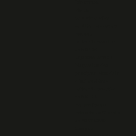
Résistance.
Plaque
commémorative
souillée, manque de
respect!
Lettre d'information
du MRN 30
La justice tente de
bloquer l’un des
principaux sites de la
« fachosphère »
Lettre d'information
du MRN 29
Profanation du
mémorial de Citadelle
de PORT LOUIS
Camp de