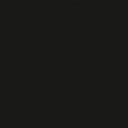
ADIEU LA VIE, ADIEU
L'AMOUR
Un peu de Résistance
Marine
Hommage aux 12
Héroïques jeunes
Résistants
visite de l'exposition à
Morlaix de Louis
Legros
Hommage aux FTP
des procès des 42 et
des 16
Lettre d'information
N°9: "Les Jours
Heureux"
Journée d'hommage à