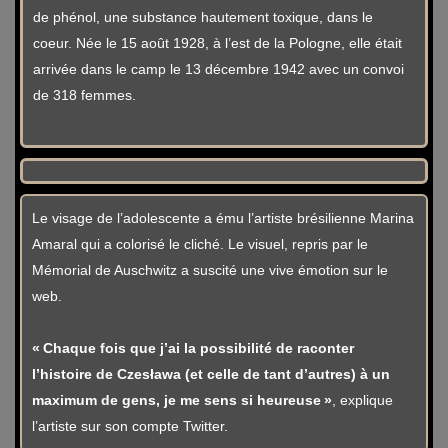
de phénol, une substance hautement toxique, dans le
coeur. Née le 15 août 1928, à l’est de la Pologne, elle était
arrivée dans le camp le 13 décembre 1942 avec un convoi
de 318 femmes.
Le visage de l’adolescente a ému l’artiste brésilienne Marina
Amaral qui a colorisé le cliché. Le visuel, repris par le
Mémorial de Auschwitz a suscité une vive émotion sur le
web.
« Chaque fois que j’ai la possibilité de raconter
l’histoire de Czesława (et celle de tant d’autres) à un
maximum de gens, je me sens si heureuse »
, explique
l’artiste sur son compte Twitter.