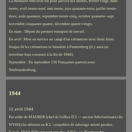
La mortalité officielle est pour janvier dix mortes, février vingt, mars
trente, avril trente-neuf, mai trente, juin quarante-trois, juillet trente-
deux, août quarante, septembre trente-cinq, octobre quarante- sept,
novembre cinquante-quatre, décembre quatre-vingts.
En mars : Départ du premier transport de travail.
En avril :Mise en service au camp d'un crématoire avec deux fours.
Jusque-là les crémations se faisaient à Furstenberg (il y aura un
troisième four construit à la fin de 1944).
Septembre : En septembre 150 Françaises partent pour
Neubrandenburg.
1944
11 avril 1944
Par ordre de MAURER (chef de l'office D 2 — ancien Arbeitseinsatz) du
WVHA) les détenus en K.L. coupables de sabotage seront pendus.