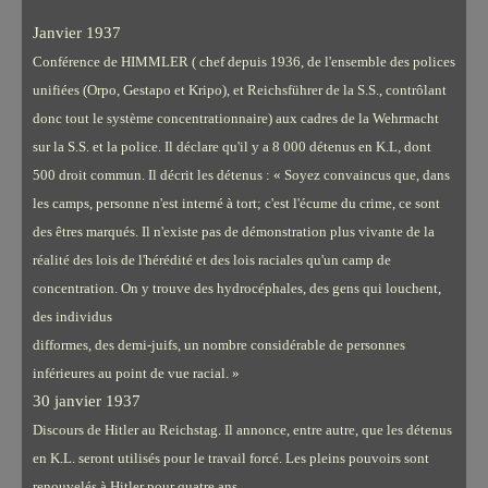
Janvier 1937
Conférence de HIMMLER ( chef depuis 1936, de l'ensemble des polices
unifiées (Orpo, Gestapo et Kripo), et Reichsführer de la S.S., contrôlant
donc tout le système concentrationnaire) aux cadres de la Wehrmacht
sur la S.S. et la police. Il déclare qu'il y a 8 000 détenus en K.L, dont
500 droit commun. Il décrit les détenus : « Soyez convaincus que, dans
les camps, personne n'est interné à tort; c'est l'écume du crime, ce sont
des êtres marqués. Il n'existe pas de démonstration plus vivante de la
réalité des lois de l'hérédité et des lois raciales qu'un camp de
concentration. On y trouve des hydrocéphales, des gens qui louchent,
des individus
difformes, des demi-juifs, un nombre considérable de personnes
inférieures au point de vue racial. »
30 janvier 1937
Discours de Hitler au Reichstag. Il annonce, entre autre, que les détenus
en K.L. seront utilisés pour le travail forcé. Les pleins pouvoirs sont
renouvelés à Hitler pour quatre ans.