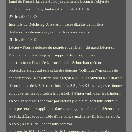
Land de Prusse). La date du 30 janvier sera désormais l'objet de
célébrations rituelles, dont un discours de HITLER.
27 février 1933
Incendie du Reichstag. Arrestation d'une dizaine de milliers
d'adversaires du nazisme, surtout des communistes.
28 février 1933
Décret « Pour la défense du peuple et de l'État» (dit aussi Décret sur
l'incendie du Reichstag) qui supprime toutes garanties
constitutionnelles, crée la procédure de Schutzhaft (détention de
protection, statut qui sera celui des détenus "politiques" en camps de
concentration - Konzentrationslager,ou K.Z. - qui s'ouvrent à l'initiative
désordonnée de la S.A. et parfois de la S.S., "les K.L. sauvages' et donne
au gouvernement du Reich la possibilité d'intervenir dans les Lânder....
La Schutzhaft sous contrôle policier ou judiciaire, hors tout contrôle
étatique sera alors appliquée dans quatre types de lieux de détentions :
les K.L. d'État sous contrôle d'une police auxiliaire (Hilfspolizei), S.A.
ou S.S.; les K.L. de Lânder sous contrôle
étatique; les K.L. de Lânder; les K.L. propres aux formations du