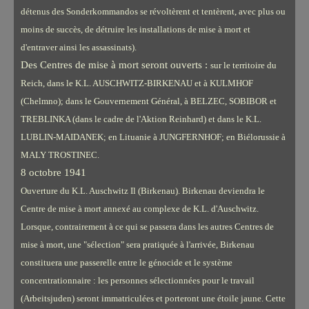
détenus des Sonderkommandos se révoltèrent et tentèrent, avec plus ou
moins de succès, de détruire les installations de mise à mort et
d'entraver ainsi les assassinats).
Des Centres de mise à mort seront ouverts :
sur le territoire du
Reich, dans le K.L. AUSCHWITZ-BIRKENAU et à KULMHOF
(Chelmno); dans le Gouvernement Général, à BELZEC, SOBIBOR et
TREBLINKA (dans le cadre de l'Aktion Reinhard) et dans le K.L.
LUBLIN-MAIDANEK; en Lituanie à JUNGFERNHOF; en Biélorussie à
MALY TROSTINEC.
8 octobre 1941
Ouverture du K.L. Auschwitz Il (Birkenau). Birkenau deviendra le
Centre de mise à mort annexé au complexe de K.L. d'Auschwitz.
Lorsque, contrairement à ce qui se passera dans les autres Centres de
mise à mort, une "sélection" sera
pratiquée à l'arrivée, Birkenau
constituera une passerelle entre le génocide et le système
concentrationnaire : les personnes sélectionnées pour le travail
(Arbeitsjuden) seront immatriculées et porteront une étoile jaune. Cette