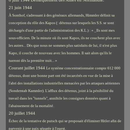
6 juin 1944 Débarquement des Alliés en Normandie.
21 juin 1944
À Sonthof, s'adressant à des généraux allemands, Himmler définit sa
conception du rôle des Kapos (: détenus sur lesquels les S.S. se sont
déchargés d'une partie de l'administration des K.L.) : « _Ils sont mes
sous-officiers. De la minute où ils sont Kapos, ils ne couchent plus avec
les autres... Dès que nous ne sommes plus satisfaits de lui, il n'est plus
Kapo, il couche de
nouveau avec les hommes. Il sait alors qu'ils le
tueront dès la première nuit... »
Courant juillet 1944
Le système concentrationnaire compte 612 000
détenus, dont une bonne part ont été incarcérés en vue de la mise à
l'abri des installations industrielles menacées par les attaques aériennes
(Sonderstab Kammler). L'afflux des détenus, joint à la pénibilité du
travail dans les "tunnels", annihile les consignes données quant à
l'abaissement de la mortalité.
20 juillet 1944
Échec de la tentative de putsch qui se proposait d'éliminer Hitler afin de
parvenir à une paix séparée à l'ouest.