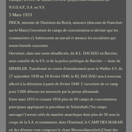
N.S.D.A.P., S.A. ou S.S.
3 Mars 1933
FRICK, ministre de l'Intérieur du Reich, annonce (discours de Francfort-
sur-le-Main) l'ouverture de camps de concentration et déclare que les
communistes s'y habitueront au travail et menace les socialistes qui
seront bientôt concernés.
Ouverture, dans une usine désaffectée, du K.L. DACHAU en Bavière,
sous contrôle de la S.S. et de la police politique de Bavière — donc de
HIMMLER .Transformé en centre d'entraînement pour la Waffen S.S. du
27 septembre 1939 au 18 février 1940, le KL DACHAU sera à nouveau
affecté à la détention à partir de février 1940. L’ouverture de ce camp
pour 5.000 détenus est annoncée par la presse allemande.
Entre mars 1933 et courant 1934 plus de 60 camps de concentration
principaux appliquant la procédure de Schutzhaft ("les camps
sauvages") seront créés de manière anarchique dont plus de 50 sous la
coupe de la S.A. et notamment ,dans l'Emsland, le CAMP DES MARAIS
où des détenus vont composer le chant Moorsoldatenlied (Chant des