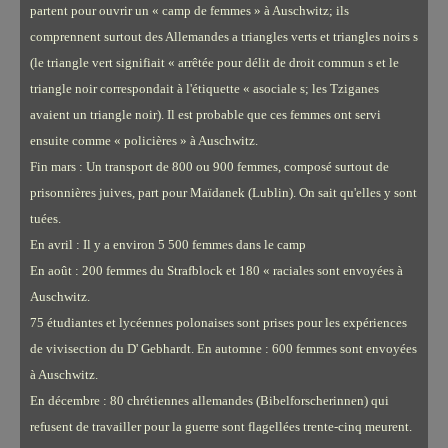
partent pour ouvrir un « camp de femmes » à Auschwitz; ils
comprennent surtout des Allemandes a triangles verts et triangles noirs s
(le triangle vert signifiait « arrêtée pour délit de droit commun s et le
triangle noir correspondait à l'étiquette « asociale s; les Tziganes
avaient un triangle noir). Il est probable que ces femmes ont servi
ensuite comme « policières » à Auschwitz.
Fin mars : Un transport de 800 ou 900 femmes, composé surtout de
prisonnières juives, part pour Maïdanek (Lublin). On sait qu'elles y sont
tuées.
En avril : Il y a environ 5 500 femmes dans le camp
En août : 200 femmes du Strafblock et 180 « raciales sont envoyées à
Auschwitz.
75 étudiantes et lycéennes polonaises sont prises pour les expériences
de vivisection du D' Gebhardt. En automne : 600 femmes sont envoyées
à Auschwitz.
En décembre : 80 chrétiennes allemandes (Bibelforscherinnen) qui
refusent de travailler pour la guerre sont flagellées trente-cinq meurent.