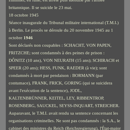
Himmler, en fuite, est arrêté puis identifié par l'armée
britannique. Il se suicide le 23 mai.
18 octobre 1945
Séance inaugurale du Tribunal militaire international (T.M.I.)
à Berlin. Le procès se déroule du 20 novembre 1945 au 1
octobre
1946
Sont déclarés non coupables : SCHACHT, VON PAPEN,
FRITZCHE; sont condamnés à des peines de prison :
DÔNITZ (10 ans), VON NEURATH (15 ans); SCHIRACH et
SPEER (20 ans); HESS, FUNK, RAEDER (à vie); sont
condamnés à mort par pendaison : BORMANN (par
contumace), FRANK, FRICK, GORING (qui se suicidera
avant l'exécution de la sentence), JODL,
KALTENBRÜNNER, KEITEL, LEY, RIBBENTROP,
ROSENBERG, SAUCKEL, SEYSS-INQUART, STREICHER.
Auparavant, le T.M.I. avait rendu sa sentence concernant les
organisations criminelles. Ne sont pas condamnés : la S.A., le
cabinet des ministres du Reich (Reichsregierung), l'État-major