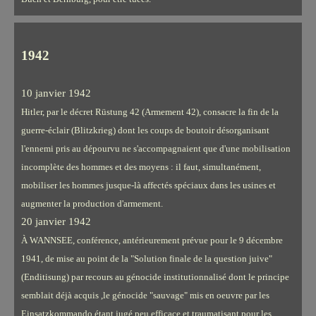
1942
10 janvier 1942
Hitler, par le décret Rüstung 42 (Armement 42), consacre la fin de la
guerre-éclair (Blitzkrieg) dont les coups de boutoir désorganisant
l'ennemi pris au dépourvu ne s'accompagnaient que d'une mobilisation
incomplète des hommes et des moyens : il faut, simultanément,
mobiliser les hommes jusque-là affectés spéciaux dans les usines et
augmenter la production d'armement.
20 janvier 1942
À WANNSEE, conférence, antérieurement prévue pour le 9 décembre
1941, de mise au point de la "Solution finale de la question juive"
(Enditisung) par recours au génocide institutionnalisé dont le principe
semblait déjà acquis ,le génocide "sauvage" mis en oeuvre par les
Einsatzkommando étant jugé peu efficace et traumatisant pour les