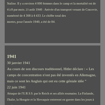
Staline. Il y a environ 4 000 femmes dans le camp et la mortalité est de
4
8 par mois.
août 1940
Arrivée d'un transport venant de Cracovie,
à
23
:
numéroté de 4 308 à 4 433. Le chiffre total des
mortes, pour l'année 1940, a été de 84.
1941
30 janvier 1941
Au cours de son discours traditionnel, Hitler déclare : « Les
camps de concentration n'ont pas été inventés en Allemagne,
mais ce sont les Anglais qui ont eu cette géniale idée "
22 juin 1941
Attaque de l'U.R.S.S. par le Reich et ses alliés roumains. La Finlande,
l'Italie, la Hongrie et la Slovaquie entreront en guerre dans les jours à