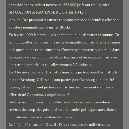
génocide : entre août et novembre, 363 000 juifs ont été liquidés.
SITUATION A RAVENSBRUCK en 1942 :
janvier : Des prisonnières russes et polonaises sont exécutées; elles sont
appelées nominalement dans les Blocks.
En février : 900 femmes juives partent pour une direction inconnue. On
leur dit qu'elles vont dans une usine de munitions, mais il ne sera jamais
plus question de cette usine dans l'énorme paperasserie qui circule dans
les bureaux du camp; on perd donc leur trace et on suppose (mais avec
une terrible probabilité) qu'elles meurent à Auschwitz.
Du 3 février à fin mars : Dix petits transports partent pour Berlin-Buch
et pour Bernburg. Celles qui sont parties pour Bernburg auraient été
gazées, celles qui sont parties pour Berlin-Buch auraient été tuées à
l'électricité.Commenta-t-onpulesavoir?
iln'estpasexcluquecesoitparlesSSeux-mêmes,car,dans de nombreux
services du camp, des prisonnières allemandes politiques travaillaient
quotidiennement avec certains d'entre eux.
Le 24 (ou 26) mars et le 3 avril : Deux transports de mille femmes