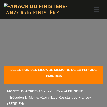
-ANACR du FINISTÈRE-
SELECTION DES LIEUX DE MEMOIRE DE LA PERIODE
1939-1945
MONTS D’ ARREE (10 sites) Pascal PRIGENT
- Trédudon-le-Moine, «1er village Résistant de France»
(BERRIEN)