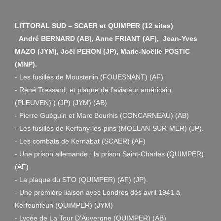
LITTORAL SUD – SCAER et QUIMPER (12 sites)
André BERNARD (AB), Anne FRIANT (AF), Jean-Yves
MAZO (JYM), Joël PERON (JP), Marie-Noëlle POSTIC
(MNP).
- Les fusillés de Mousterlin (FOUESNANT) (AF)
- René Tressard, et plaque de l’aviateur américain
(PLEUVEN) ) (JP) (JYM) (AB)
- Pierre Guéguin et Marc Bourhis (CONCARNEAU) (AB)
- Les fusillés de Kerfany-les-pins (MOELAN-SUR-MER) (JP).
- Les combats de Kernabat (SCAER) (AF)
- Une prison allemande : la prison Saint-Charles (QUIMPER)
(AF)
- La plaque du STO (QUIMPER) (AF) (JP).
- Une première liaison avec Londres dès avril 1941 à
Kerfeunteun (QUIMPER) (JYM)
- Lycée de La Tour D’Auvergne (QUIMPER) (AB)